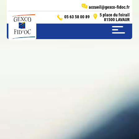
accueil@gexco-fidoc.fr
5 place du foirail
05 63 58 00 89
81500 LAVAUR