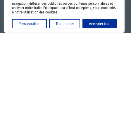
navigation, diffuser des publicités ou des contenus personnalisés et
analyser notre trafic. En cliquant sur « Tout accepter », vous consentez
à notre utilisation des cookies.
Personnaliser
Tout rejeter
Accepter tout
3
GEXCO FID’OC
Cabinet comptable
à Saint-
Sulpice-la-Pointe
Nous vous proposons la meilleure solution pour vous aider à faire
croître et embellir votre entreprise à Saint-Sulpice-la-Pointe.

Création d'entreprise